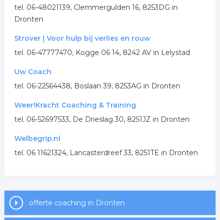
tel. 06-48021139, Clemmergulden 16, 8253DG in
Dronten
Strover | Voor hulp bij verlies en rouw
tel. 06-47777470, Kogge 06 14, 8242 AV in Lelystad
Uw Coach
tel. 06-22564438, Boslaan 39, 8253AG in Dronten
Weer!Kracht Coaching & Training
tel. 06-52697533, De Drieslag 30, 8251JZ in Dronten
Welbegrip.nl
tel. 06 11621324, Lancasterdreef 33, 8251TE in Dronten
offerte coaching in Dronten