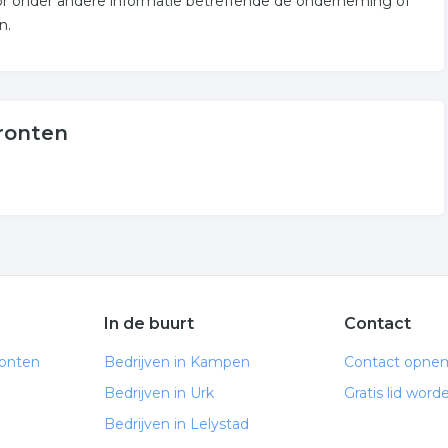
or onder andere informatie betreffende de onderneming of
n.
ronten
In de buurt
Contact
ronten
Bedrijven in Kampen
Contact opne
Bedrijven in Urk
Gratis lid word
n
Bedrijven in Lelystad