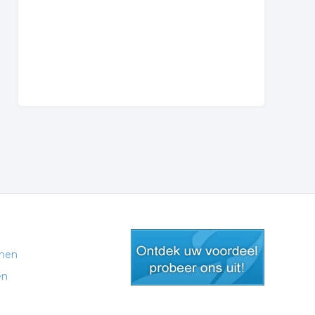
men
en
gratis lid worden